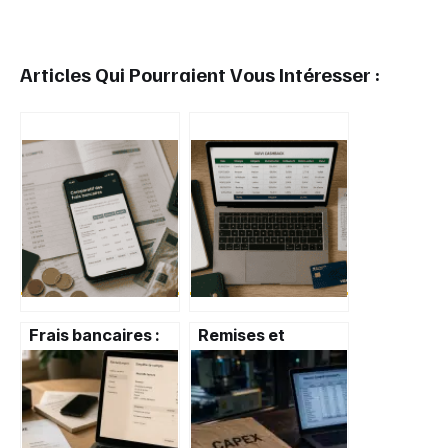
Articles Qui Pourraient Vous Intéresser :
Frais bancaires :
Remises et
comment
Réductions : le
économiser
cashback est-il
jusqu’à 296€ par
rentable ou risqué
an en changeant
?
d’établissement ?