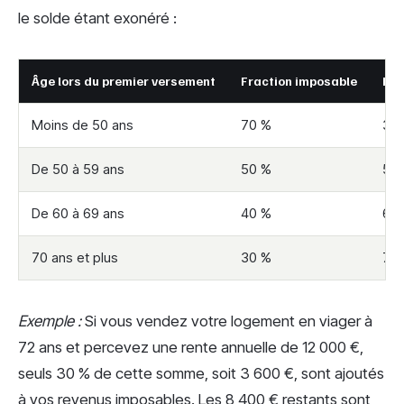
le solde étant exonéré :
Âge lors du premier versement
Fraction imposable
Par
Moins de 50 ans
70 %
30
De 50 à 59 ans
50 %
50
De 60 à 69 ans
40 %
60
70 ans et plus
30 %
70
Exemple :
Si vous vendez votre logement en viager à
72 ans et percevez une rente annuelle de 12 000 €,
seuls 30 % de cette somme, soit 3 600 €, sont ajoutés
à vos revenus imposables. Les 8 400 € restants sont