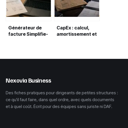
Générateur de
CapEx : calcul,
facture Simplifie-
amortissement et
ta-compta :
4 erreurs
automatisez votre
stratégiques à
conformité et
éviter pour votre
sécurisez votre
croissance
trésorerie
Nexovia Business
Des fiches pratiques pour dirigeants de petites structures :
ce qu'il faut faire, dans quel ordre, avec quels documents
et à quel coût. Écrit pour des équipes sans juriste ni DAF.