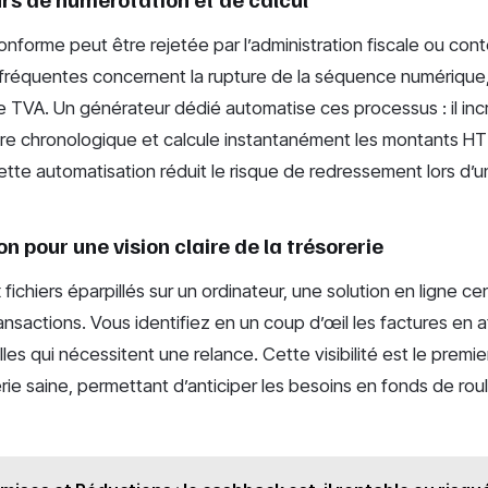
nforme peut être rejetée par l’administration fiscale ou con
s fréquentes concernent la rupture de la séquence numérique, 
e TVA. Un générateur dédié automatise ces processus : il in
e chronologique et calcule instantanément les montants HT
ette automatisation réduit le risque de redressement lors d’
on pour une vision claire de la trésorerie
ichiers éparpillés sur un ordinateur, une solution en ligne cent
nsactions. Vous identifiez en un coup d’œil les factures en at
les qui nécessitent une relance. Cette visibilité est le premi
rie saine, permettant d’anticiper les besoins en fonds de rou