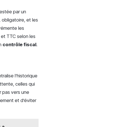
testée par un
obligatoire, et les
crémente les
 et TTC selon les
un
contrôle fiscal
.
ralise l’historique
tente, celles qui
er pas vers une
lement et d’éviter