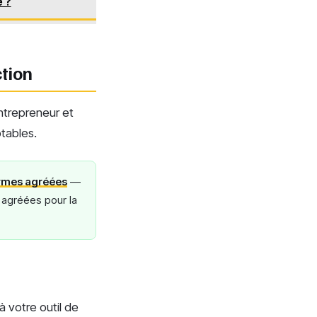
é ?
ction
entrepreneur et
ptables.
formes agréées
—
s agréées pour la
 votre outil de