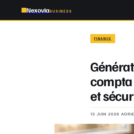
Nexovia
BUSINESS
FINANCE
Générate
compta 
et sécur
13 JUIN 2026
·
ADRI