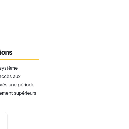
ions
 système
’accès aux
près une période
sement supérieurs