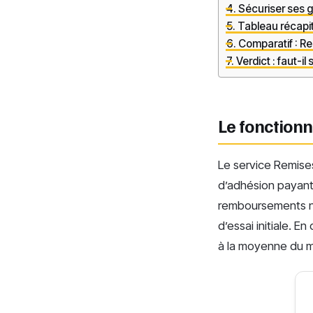
Sécuriser ses ga
Tableau récapit
Comparatif : Re
Verdict : faut-il
Le fonction
Le service Remise
d’adhésion payant
remboursements né
d’essai initiale. 
à la moyenne du m