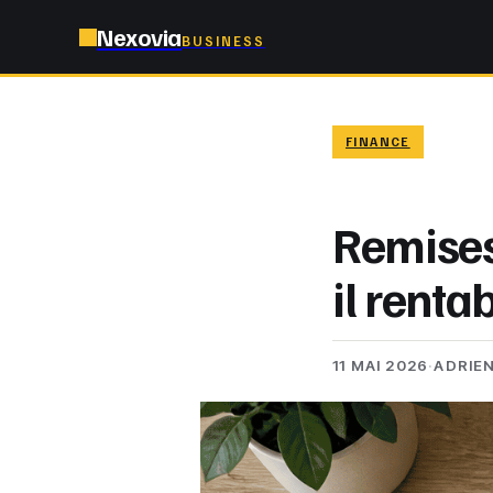
Nexovia
BUSINESS
FINANCE
Remises
il renta
11 MAI 2026
·
ADRIE