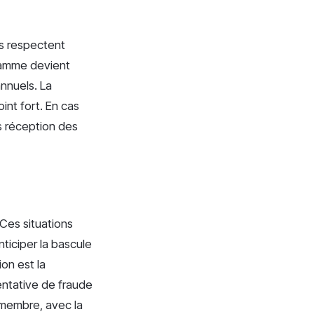
ls respectent
gramme devient
nnuels. La
int fort. En cas
ès réception des
Ces situations
ticiper la bascule
on est la
entative de fraude
 membre, avec la