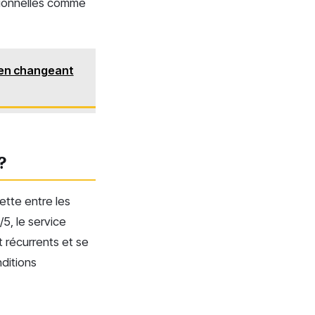
tionnelles comme
 en changeant
?
ette entre les
5, le service
t récurrents et se
nditions