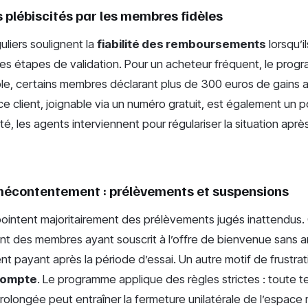
s plébiscités par les membres fidèles
guliers soulignent la
fiabilité des remboursements
lorsqu’i
es étapes de validation. Pour un acheteur fréquent, le pro
le, certains membres déclarant plus de 300 euros de gains a
ce client, joignable via un numéro gratuit, est également un po
é, les agents interviennent pour régulariser la situation apr
mécontentement : prélèvements et suspensions
pointent majoritairement des prélèvements jugés inattendus. 
t des membres ayant souscrit à l’offre de bienvenue sans an
 payant après la période d’essai. Un autre motif de frustrati
compte
. Le programme applique des règles strictes : toute t
prolongée peut entraîner la fermeture unilatérale de l’espace