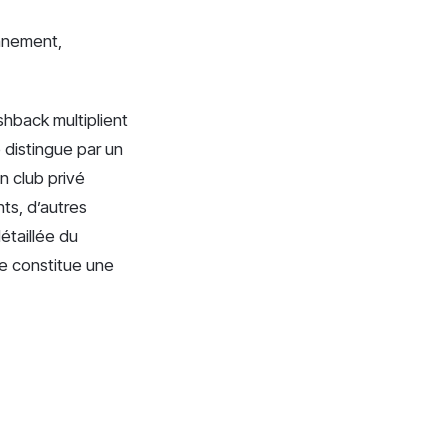
nnement,
hback multiplient
 distingue par un
un club privé
ts, d’autres
étaillée du
e constitue une