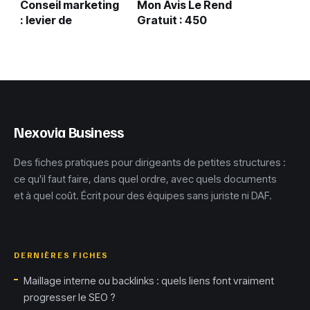
Conseil marketing
Mon Avis Le Rend
: levier de
Gratuit : 450
croissance ou
crédits et 3
simple dépense
méthodes pour
opérationnelle ?
tester vos
produits sans
dépenser
Nexovia Business
Des fiches pratiques pour dirigeants de petites structures :
ce qu'il faut faire, dans quel ordre, avec quels documents
et à quel coût. Écrit pour des équipes sans juriste ni DAF.
DERNIÈRES FICHES
Maillage interne ou backlinks : quels liens font vraiment
progresser le SEO ?