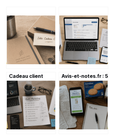
Cadeau client
Avis-et-notes.fr : 5
personnalisé : 5
leviers de
règles d’or pour
vérification pour
marquer les
débusquer les
esprits sans
faux avis et
encombrer
acheter en toute
confiance