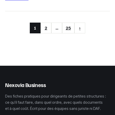
1
2
…
25
›
Nexovia Business
Des fiches pratiques pour dirigeants de petites structures :
ce qu'il faut faire, dans quel ordre, avec quels documents
et à quel coût. Écrit pour des équipes sans juriste ni DAF.