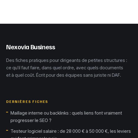
infaillibles pour
chèque : 4 points
sécuriser vos
de contrôle pour
virements et éviter
éviter le rejet
la fraude
bancaire
Nexovia Business
Des fiches pratiques pour dirigeants de petites structures :
ce qu'il faut faire, dans quel ordre, avec quels documents
et à quel coût. Écrit pour des équipes sans juriste ni DAF.
DERNIÈRES FICHES
Maillage interne ou backlinks : quels liens font vraiment
progresser le SEO ?
Testeur logiciel salaire : de 28 000 € à 50 000 €, les leviers