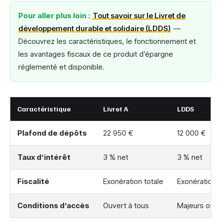
Pour aller plus loin
:
Tout savoir sur le Livret de
développement durable et solidaire (LDDS)
—
Découvrez les caractéristiques, le fonctionnement et
les avantages fiscaux de ce produit d’épargne
réglementé et disponible.
Caractéristique
Livret A
LDDS
Plafond de dépôts
22 950 €
12 000 €
Taux d’intérêt
3 % net
3 % net
Fiscalité
Exonération totale
Exonération t
Conditions d’accès
Ouvert à tous
Majeurs ou m