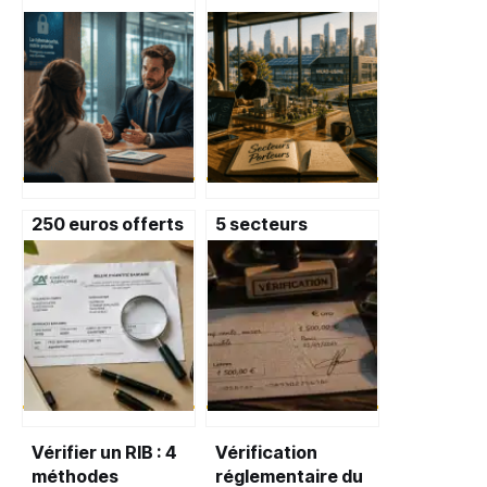
250 euros offerts
5 secteurs
et baisse des taux
porteurs pour
: 3 opportunités
investir et
bancaires à saisir
entreprendre en
2025
Vérifier un RIB : 4
Vérification
méthodes
réglementaire du