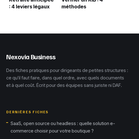
: 4 leviers légaux
méthodes
pour avancer
infaillibles pour
votre départ sans
sécuriser vos
pénaliser votre
virements et éviter
pension
la fraude
Nexovia Business
Des fiches pratiques pour dirigeants de petites structures :
ce qu'il faut faire, dans quel ordre, avec quels documents
et à quel coût. Écrit pour des équipes sans juriste ni DAF.
DERNIÈRES FICHES
SaaS, open source ou headless : quelle solution e-
commerce choisir pour votre boutique ?