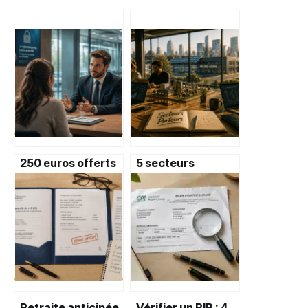
250 euros offerts
5 secteurs
et baisse des taux
porteurs pour
: 3 opportunités
investir et
bancaires à saisir
entreprendre en
2025
Retraite anticipée
Vérifier un RIB : 4