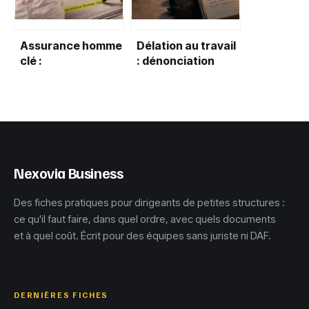
Assurance homme
Délation au travail
clé :
: dénonciation
comptabilisation
utile ou
des primes et
accusation qui
traitement fiscal
détruit ?
des indemnités
Nexovia Business
Des fiches pratiques pour dirigeants de petites structures :
ce qu'il faut faire, dans quel ordre, avec quels documents
et à quel coût. Écrit pour des équipes sans juriste ni DAF.
DERNIÈRES FICHES