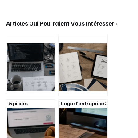
Articles Qui Pourraient Vous Intéresser :
5 piliers
Logo d’entreprise :
technologiques
3 règles d’or et 5
pour bâtir une
étapes pour une
stack DevOps
identité visuelle
performante et
mémorable
unifier vos équipes