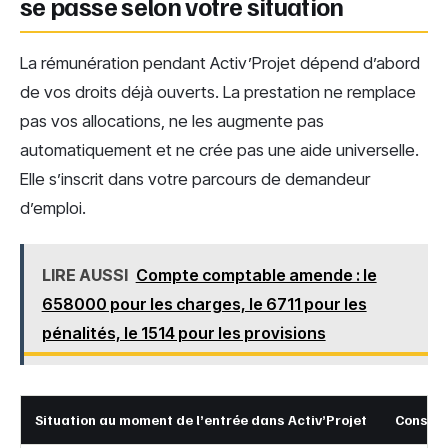
se passe selon votre situation
La rémunération pendant Activ’Projet dépend d’abord
de vos droits déjà ouverts. La prestation ne remplace
pas vos allocations, ne les augmente pas
automatiquement et ne crée pas une aide universelle.
Elle s’inscrit dans votre parcours de demandeur
d’emploi.
LIRE AUSSI
Compte comptable amende : le
658000 pour les charges, le 6711 pour les
pénalités, le 1514 pour les provisions
Situation au moment de l’entrée dans Activ’Projet
Conséqu