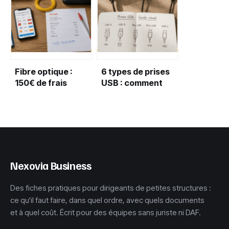
vitesse d’origine
de modèle ?
Fibre optique :
6 types de prises
150€ de frais
USB : comment
remboursés et 3
identifier le bon
critères pour
connecteur pour
choisir sans
vos appareils
surpayer
Nexovia Business
Des fiches pratiques pour dirigeants de petites structures :
ce qu'il faut faire, dans quel ordre, avec quels documents
et à quel coût. Écrit pour des équipes sans juriste ni DAF.