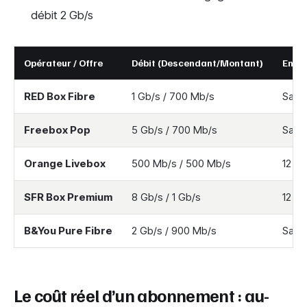
débit 2 Gb/s
Opérateur / Offre
Débit (Descendant/Montant)
Enga
RED Box Fibre
1 Gb/s / 700 Mb/s
Sans
Freebox Pop
5 Gb/s / 700 Mb/s
Sans
Orange Livebox
500 Mb/s / 500 Mb/s
12 mo
SFR Box Premium
8 Gb/s / 1 Gb/s
12 mo
B&You Pure Fibre
2 Gb/s / 900 Mb/s
Sans
Le coût réel d’un abonnement : au-