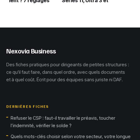
lent ? 7 réglages
Series 11, Ultra 3 et
cachés pour
SE 3 : faut-il
restaurer sa
vraiment changer
vitesse d’origine
de modèle ?
Nexovia Business
Des fiches pratiques pour dirigeants de petites structures :
ce qu'il faut faire, dans quel ordre, avec quels documents
et à quel coût. Écrit pour des équipes sans juriste ni DAF.
DERNIÈRES FICHES
Refuser le CSP : faut-il travailler le préavis, toucher
l’indemnité, vérifier le solde ?
Quels mots-clés choisir selon votre secteur, votre longue