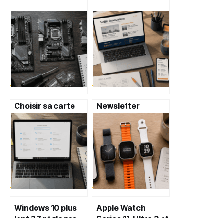
Choisir sa carte
Newsletter
mère : 3 erreurs
innovation : 10
fatales qui brident
articles clés et 3
les performances
méthodes pour
de votre PC
maîtriser votre
veille stratégique
Windows 10 plus
Apple Watch