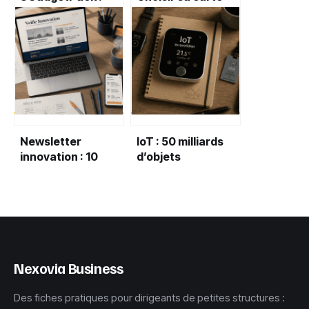
comment
mère : 3 erreurs
restaurer vos
fatales qui brident
gadgets sur
les performances
Windows 10 et 11
de votre PC
sans
compromettre
votre sécurité ?
Newsletter
IoT : 50 milliards
innovation : 10
d’objets
articles clés et 3
connectés et 4
méthodes pour
secteurs
maîtriser votre
transformés par
veille stratégique
l’automatisation
Nexovia Business
Des fiches pratiques pour dirigeants de petites structures :