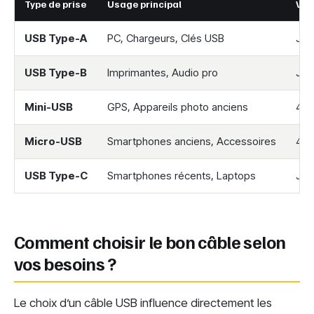
Type de prise
Usage principal
Vit
USB Type-A
PC, Chargeurs, Clés USB
Jus
USB Type-B
Imprimantes, Audio pro
Jus
Mini-USB
GPS, Appareils photo anciens
480
Micro-USB
Smartphones anciens, Accessoires
480
USB Type-C
Smartphones récents, Laptops
Jus
Comment choisir le bon câble selon
vos besoins ?
Le choix d’un câble USB influence directement les