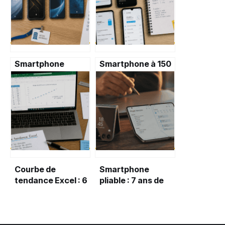
Smartphone
Smartphone à 150
professionnel : 3
euros : 128 Go de
critères de
stockage et 5000
sélection pour
mAh, le nouveau
sécuriser vos
standard ?
données et
booster votre
productivité
Courbe de
Smartphone
tendance Excel : 6
pliable : 7 ans de
modèles
support et deux
mathématiques et
formats pour
le réflexe R² pour
transformer votre
fiabiliser vos
usage quotidien