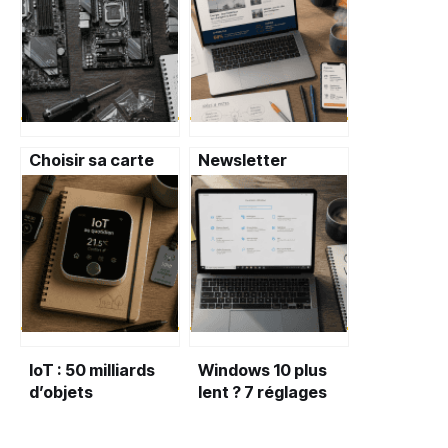
Choisir sa carte
Newsletter
mère : 3 erreurs
innovation : 10
fatales qui brident
articles clés et 3
les performances
méthodes pour
de votre PC
maîtriser votre
veille stratégique
IoT : 50 milliards
Windows 10 plus
d’objets
lent ? 7 réglages
connectés et 4
cachés pour
secteurs
restaurer sa