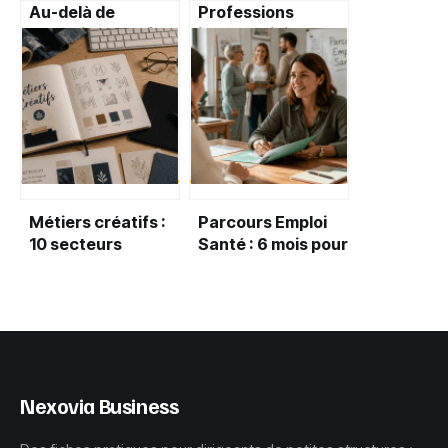
Au-delà de
Professions
l’autorité : 4 soft
intermédiaires de
skills pour
la santé et du
transformer la
social : 4 niveaux
pression en
de formation et
performance
des leviers de
collective
carrière concrets
Métiers créatifs :
Parcours Emploi
10 secteurs
Santé : 6 mois pour
porteurs, salaires
lever vos blocages
réels et parcours
et retrouver un
de formation
équilibre durable
Nexovia Business