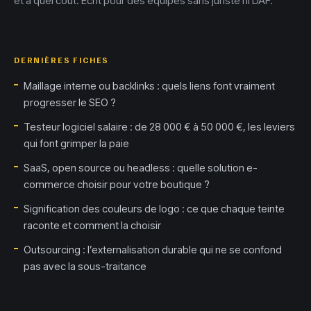
et à quel coût. Écrit pour des équipes sans juriste ni DAF.
DERNIÈRES FICHES
Maillage interne ou backlinks : quels liens font vraiment
progresser le SEO ?
Testeur logiciel salaire : de 28 000 € à 50 000 €, les leviers
qui font grimper la paie
SaaS, open source ou headless : quelle solution e-
commerce choisir pour votre boutique ?
Signification des couleurs de logo : ce que chaque teinte
raconte et comment la choisir
Outsourcing : l’externalisation durable qui ne se confond
pas avec la sous-traitance