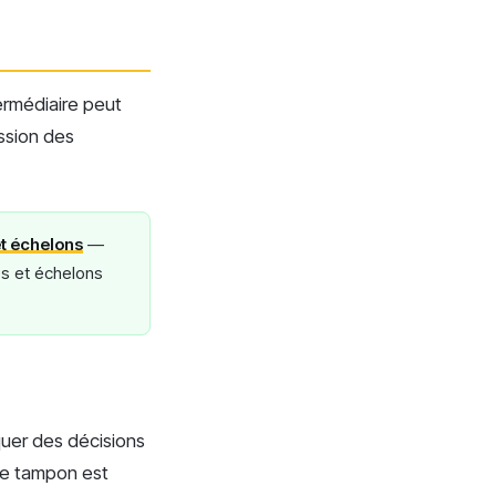
ermédiaire peut
ission des
et échelons
—
es et échelons
liquer des décisions
 de tampon est