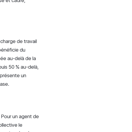
se et cadre,
 charge de travail
bénéficie du
ée au-delà de la
puis 50 % au-delà,
représente un
base.
t. Pour un agent de
llective le