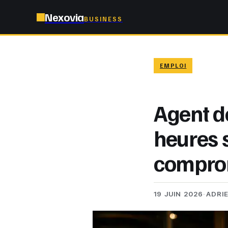
Nexovia
BUSINESS
EMPLOI
Agent de
heures 
comprom
19 JUIN 2026
·
ADRI