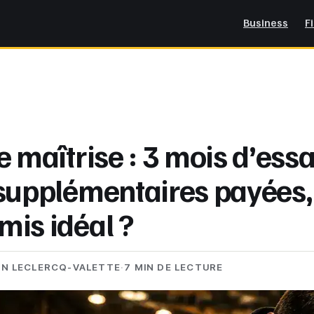
Business
F
 maîtrise : 3 mois d’essa
supplémentaires payées, 
is idéal ?
EN LECLERCQ-VALETTE
·
7 MIN DE LECTURE