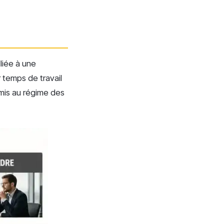
lliée à une
 temps de travail
oumis au régime des