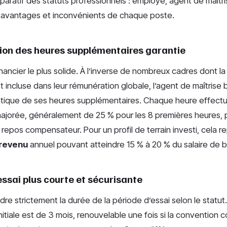
aratif des statuts professionnels : employé, agent de maîtri
es avantages et inconvénients de chaque poste.
on des heures supplémentaires garantie
inancier le plus solide. À l’inverse de nombreux cadres dont la
 incluse dans leur rémunération globale, l’agent de maîtrise 
ique de ses heures supplémentaires. Chaque heure effectu
majorée, généralement de 25 % pour les 8 premières heures, 
 repos compensateur. Pour un profil de terrain investi, cela 
revenu
annuel pouvant atteindre 15 % à 20 % du salaire de 
ssai plus courte et sécurisante
adre strictement la durée de la période d’essai selon le statu
initiale est de 3 mois, renouvelable une fois si la convention co