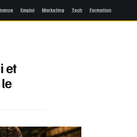
inance
Emploi
Marketing
Tech
Formation
i et
le