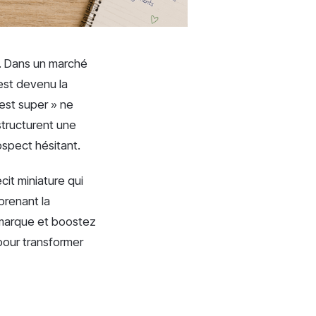
s. Dans un marché
st devenu la
’est super » ne
structurent une
rospect hésitant.
cit miniature qui
prenant la
 marque et boostez
 pour transformer