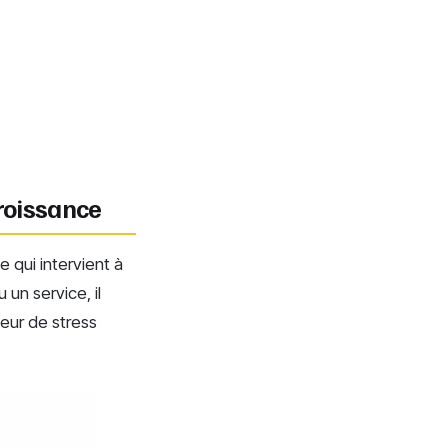
croissance
ue qui intervient à
un service, il
teur de stress