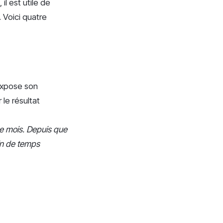
il est utile de
 Voici quatre
 expose son
 le résultat
ue mois. Depuis que
in de temps