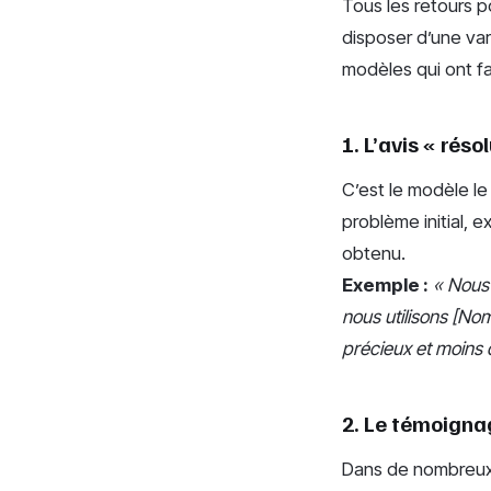
Tous les retours po
disposer d’une var
modèles qui ont f
1. L’avis « rés
C’est le modèle le 
problème initial, e
obtenu.
Exemple :
« Nous 
nous utilisons [No
précieux et moins
2. Le témoignag
Dans de nombreux s