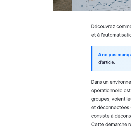
Découvrez commen
et à l’automatisat
A ne pas manq
d’article.
Dans un environnem
opérationnelle es
groupes, voient l
et déconnectées d
consiste à déconst
Cette démarche red