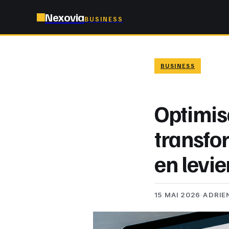
Nexovia
BUSINESS
BUSINESS
Optimis
transfo
en levi
15 MAI 2026
·
ADRIE