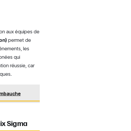
tion aux équipes de
on)
permet de
vénements, les
ronées qui
tion réussie, car
iques.
l’embauche
ix Sigma