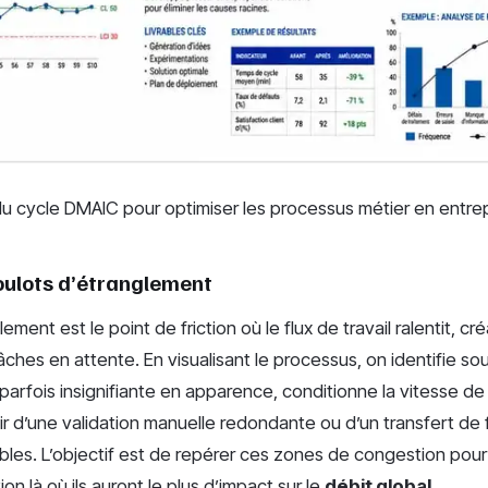
du cycle DMAIC pour optimiser les processus métier en entre
goulots d’étranglement
ement est le point de friction où le flux de travail ralentit, cr
ches en attente. En visualisant le processus, on identifie s
parfois insignifiante en apparence, conditionne la vitesse de
agir d’une validation manuelle redondante ou d’un transfert de 
ibles. L’objectif est de repérer ces zones de congestion pour
ion là où ils auront le plus d’impact sur le
débit global
.