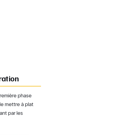
ration
 première phase
e mettre à plat
ant par les