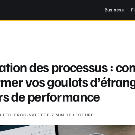
Business
F
ation des processus : c
rmer vos goulots d’étran
ers de performance
N LECLERCQ-VALETTE
·
7 MIN DE LECTURE