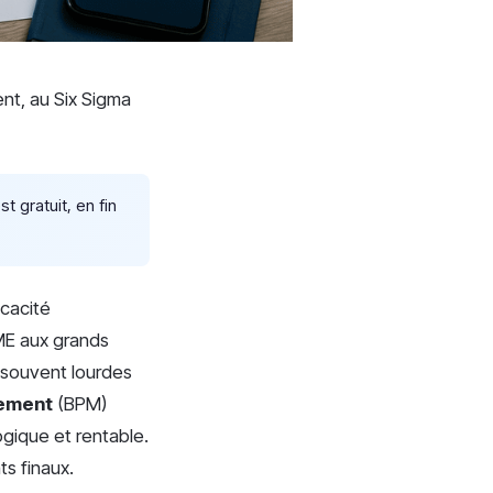
t, au Six Sigma
t gratuit, en fin
icacité
ME aux grands
 souvent lourdes
ement
(BPM)
ogique et rentable.
ts finaux.