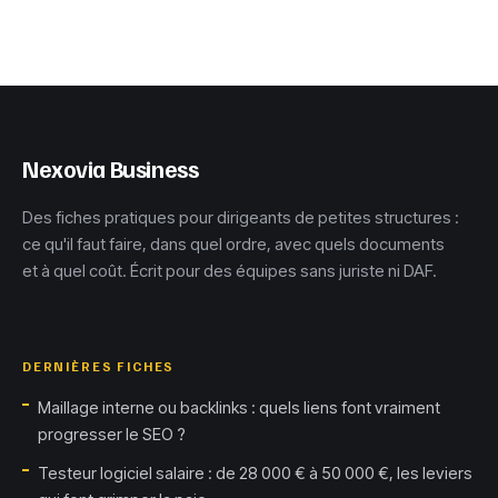
compétences clés
critères pour
pour transformer
distinguer les
votre équipe en
entreprises
moteur de
réellement
performance
remote-first
Nexovia Business
Des fiches pratiques pour dirigeants de petites structures :
ce qu'il faut faire, dans quel ordre, avec quels documents
et à quel coût. Écrit pour des équipes sans juriste ni DAF.
DERNIÈRES FICHES
Maillage interne ou backlinks : quels liens font vraiment
progresser le SEO ?
Testeur logiciel salaire : de 28 000 € à 50 000 €, les leviers