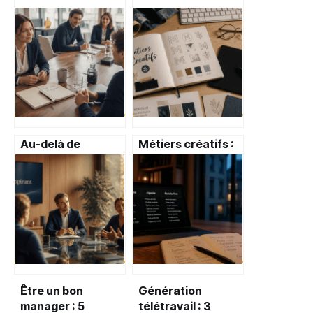
Au-delà de
Métiers créatifs :
l’autorité : 4 soft
10 secteurs
skills pour
porteurs, salaires
transformer la
réels et parcours
pression en
de formation
performance
collective
Être un bon
Génération
manager : 5
télétravail : 3