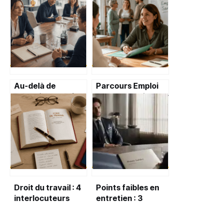
Au-delà de
Parcours Emploi
l’autorité : 4 soft
Santé : 6 mois pour
skills pour
lever vos blocages
transformer la
et retrouver un
pression en
équilibre durable
performance
collective
Droit du travail : 4
Points faibles en
interlocuteurs
entretien : 3
gratuits pour
défauts à éviter et