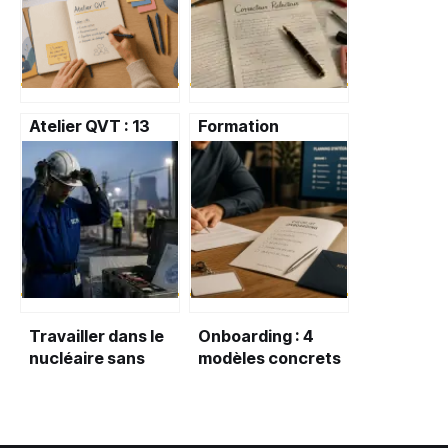
Atelier QVT : 13
Formation
euros de retour
correcteur
pour 1 euro investi,
relecteur : 3
le levier de
certifications clés
performance
et les pièges de
durable
l’autodidacte
Travailler dans le
Onboarding : 4
nucléaire sans
modèles concrets
diplôme : 3
pour réussir
habilitations clés
l’intégration de
pour débuter
vos talents