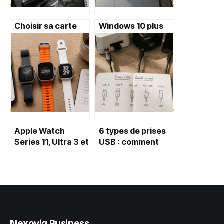
Choisir sa carte
Windows 10 plus
mère : 3 erreurs
lent ? 7 réglages
fatales qui brident
cachés pour
les performances
restaurer sa
de votre PC
vitesse d’origine
Apple Watch
6 types de prises
Series 11, Ultra 3 et
USB : comment
SE 3 : faut-il
identifier le bon
vraiment changer
connecteur pour
de modèle ?
vos appareils
Nexovia Business