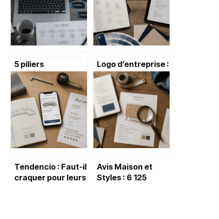
5 piliers
Logo d’entreprise :
technologiques
3 règles d’or et 5
pour bâtir une
étapes pour une
stack DevOps
identité visuelle
performante et
mémorable
unifier vos équipes
Tendencio : Faut-il
Avis Maison et
craquer pour leurs
Styles : 6 125
meubles design à
retours clients
prix cassés ?
analysés pour
éviter les pièges