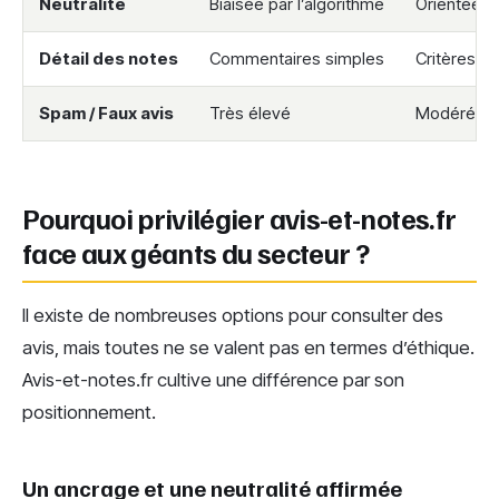
Neutralité
Biaisée par l’algorithme
Orientée v
Détail des notes
Commentaires simples
Critères p
Spam / Faux avis
Très élevé
Modéré
Pourquoi privilégier avis-et-notes.fr
face aux géants du secteur ?
Il existe de nombreuses options pour consulter des
avis, mais toutes ne se valent pas en termes d’éthique.
Avis-et-notes.fr cultive une différence par son
positionnement.
Un ancrage et une neutralité affirmée