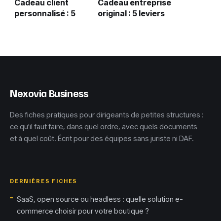
Cadeau client
Cadeau entreprise
personnalisé : 5
original : 5 leviers
règles d’or pour
pour marquer les
marquer les
esprits sans
esprits sans
encombrer les
encombrer
bureaux
Nexovia Business
Des fiches pratiques pour dirigeants de petites structures :
ce qu'il faut faire, dans quel ordre, avec quels documents
et à quel coût. Écrit pour des équipes sans juriste ni DAF.
DERNIÈRES FICHES
SaaS, open source ou headless : quelle solution e-
commerce choisir pour votre boutique ?