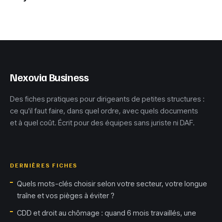
retours clients
rentables et la
analysés pour
méthode pour
éviter les pièges
valider votre
de votre
projet
commande
Nexovia Business
Des fiches pratiques pour dirigeants de petites structures :
ce qu'il faut faire, dans quel ordre, avec quels documents
et à quel coût. Écrit pour des équipes sans juriste ni DAF.
DERNIÈRES FICHES
Quels mots-clés choisir selon votre secteur, votre longue
traîne et vos pièges à éviter ?
CDD et droit au chômage : quand 6 mois travaillés, une