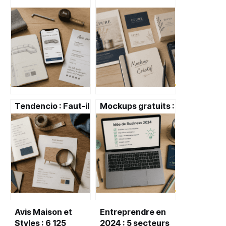
Tendencio : Faut-il
Mockups gratuits :
craquer pour leurs
3 critères pour
meubles design à
choisir le bon
prix cassés ?
gabarit sans
déformer vos
designs
Avis Maison et
Entreprendre en
Styles : 6 125
2024 : 5 secteurs