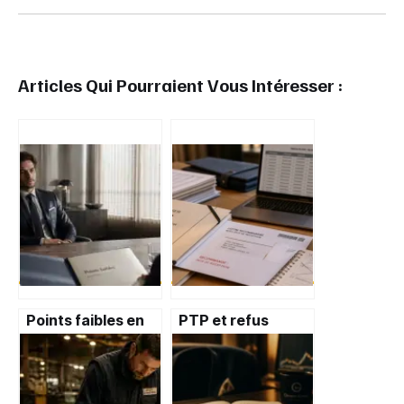
Articles Qui Pourraient Vous Intéresser :
Points faibles en
PTP et refus
entretien : 3
employeur : les 2
défauts à éviter et
seuls motifs
15 exemples pour
légaux et
convaincre
comment réagir