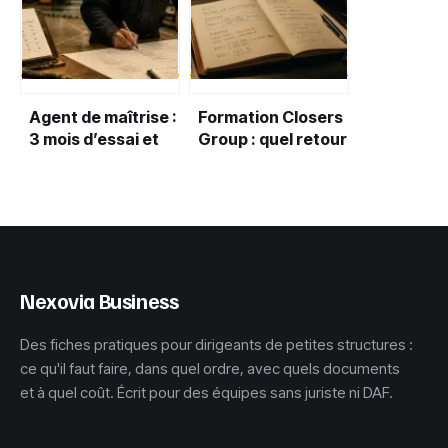
Agent de maîtrise :
Formation Closers
3 mois d’essai et
Group : quel retour
heures
sur
supplémentaires
investissement
payées, le
attendre pour 2
compromis idéal ?
500 € ?
Nexovia Business
Des fiches pratiques pour dirigeants de petites structures :
ce qu'il faut faire, dans quel ordre, avec quels documents
et à quel coût. Écrit pour des équipes sans juriste ni DAF.