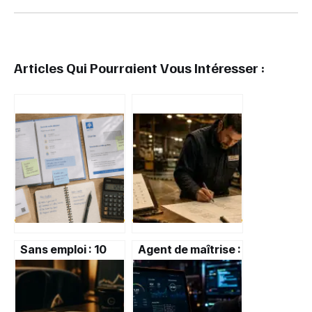
Articles Qui Pourraient Vous Intéresser :
Sans emploi : 10
Agent de maîtrise :
aides financières
3 mois d’essai et
et 1 200 € pour
heures
votre permis de
supplémentaires
conduire
payées, le