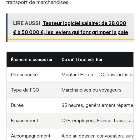
transport de marchandises.
LIRE AUSSI
Testeur logiciel salaire : de 28 000
€ à 50 000 €, les leviers qui font grimper la paie
Élément à comparer
Ce qu’il faut vérifier
Prix annoncé
Montant HT ou TTC, frais inclus ou n
Type de FCO
Marchandises ou voyageurs
Durée
35 heures, généralement réparties su
Financement
CPF, employeur, France Travail, aides
Accompagnement
Aide au dossier, convocation, suivi ad