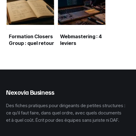
compromis idéal ?
Formation Closers
Webmastering : 4
Group : quel retour
leviers
sur
stratégiques pour
investissement
piloter la
attendre pour 2
performance et la
500 € ?
sécurité de votre
site
Nexovia Business
Des fiches pratiques pour dirigeants de petites structures :
ce qu'il faut faire, dans quel ordre, avec quels documents
et à quel coût. Écrit pour des équipes sans juriste ni DAF.