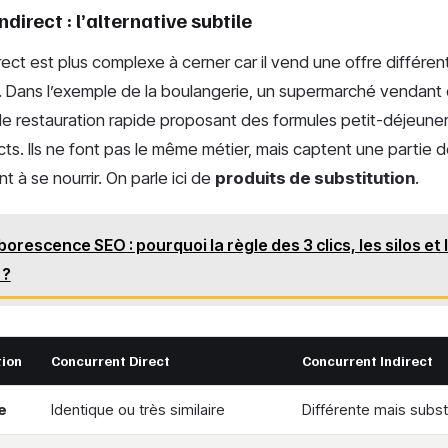
direct : l’alternative subtile
rect est plus complexe à cerner car il vend une offre différe
 Dans l’exemple de la boulangerie, un supermarché vendant d
e restauration rapide proposant des formules petit-déjeune
ts. Ils ne font pas le même métier, mais captent une partie de
 à se nourrir. On parle ici de
produits de substitution
.
borescence SEO : pourquoi la règle des 3 clics, les silos et
 ?
tion
Concurrent Direct
Concurrent Indirect
e
Identique ou très similaire
Différente mais subst