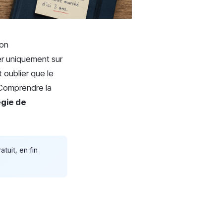
son
er uniquement sur
 oublier que le
 Comprendre la
égie de
tuit, en fin