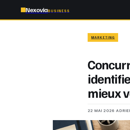
Nexovia
BUSINESS
MARKETING
Concurr
identif
mieux v
22 MAI 2026
·
ADRIE