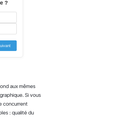
e ?
uivant
répond aux mêmes
graphique. Si vous
re concurrent
es : qualité du