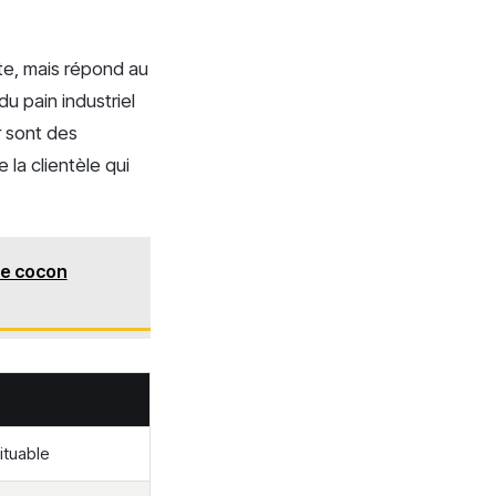
nte, mais répond au
u pain industriel
r sont des
 la clientèle qui
 le cocon
ituable