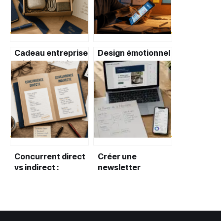
Cadeau entreprise
Design émotionnel
original : 5 leviers
: comment
pour marquer les
transformer 95%
esprits sans
de décisions
encombrer les
inconscientes en
bureaux
fidélité durable ?
Concurrent direct
Créer une
vs indirect :
newsletter
comment
efficace : 4 piliers
identifier vos
pour engager
vraies menaces
votre audience
pour mieux vous