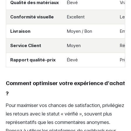
Qualité des matériaux
Élevé
Vrai 
Conformité visuelle
Excellent
Les p
Livraison
Moyen / Bon
Embal
Service Client
Moyen
Réact
Rapport qualité-prix
Élevé
Prix 
Comment optimiser votre expérience d’achat
?
Pour maximiser vos chances de satisfaction, privilégiez
les retours avec le statut « vérifié », souvent plus
représentatifs que les commentaires anonymes.
Pensez à utiliser les plateformes de cashback pour