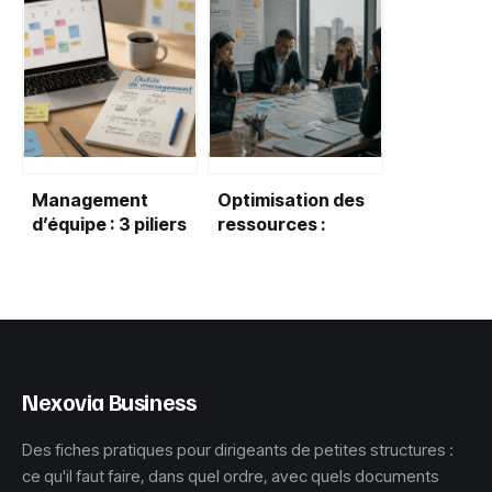
pour transformer
choisir le bon
vos frais
gabarit sans
bancaires en
déformer vos
économies réelles
designs
Management
Optimisation des
d’équipe : 3 piliers
ressources :
et 11 leviers pour
comment
structurer votre
transformer vos
performance
contraintes
opérationnelles en
levier de
performance
durable ?
Nexovia Business
Des fiches pratiques pour dirigeants de petites structures :
ce qu'il faut faire, dans quel ordre, avec quels documents