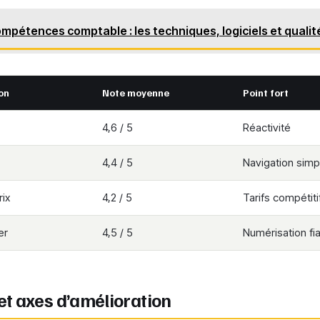
mpétences comptable : les techniques, logiciels et qualit
on
Note moyenne
Point fort
4,6 / 5
Réactivité
4,4 / 5
Navigation simp
rix
4,2 / 5
Tarifs compétiti
er
4,5 / 5
Numérisation fi
 et axes d’amélioration