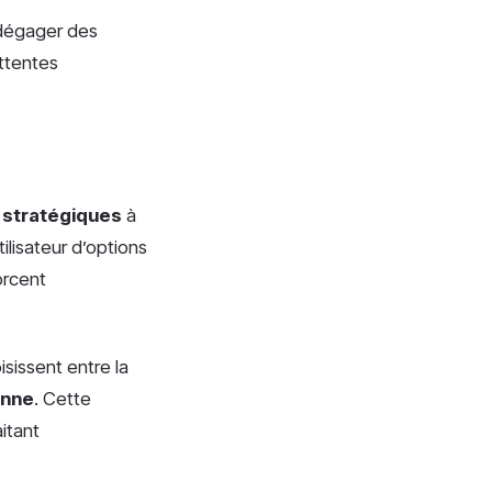
e dégager des
attentes
 stratégiques
à
tilisateur d’options
orcent
isissent entre la
enne
. Cette
itant