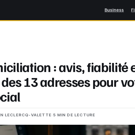
Business
F
iliation : avis, fiabilité 
 des 13 adresses pour vo
cial
EN LECLERCQ-VALETTE
·
5 MIN DE LECTURE