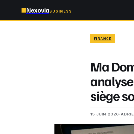
Nexovia
BUSINESS
FINANCE
Ma Domic
analyse
siège so
15 JUIN 2026
·
ADRI