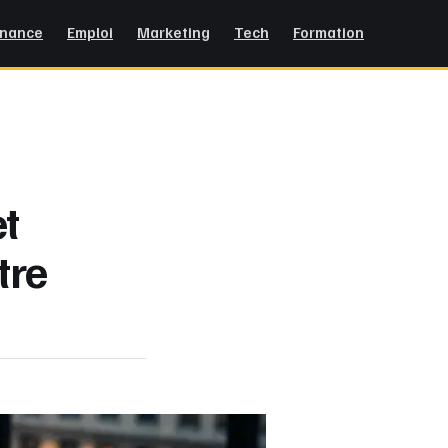
inance
Emploi
Marketing
Tech
Formation
et
tre