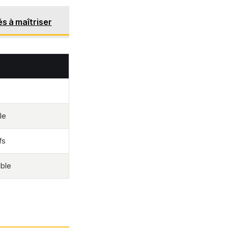
és à maîtriser
le
fs
able