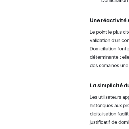
Domiciliation
Une réactivité 
Le point le plus ci
validation d’un co
Domiciliation font
déterminante : ell
des semaines une a
La simplicité d
Les utilisateurs a
historiques aux pr
digitalisation faci
justificatif de do