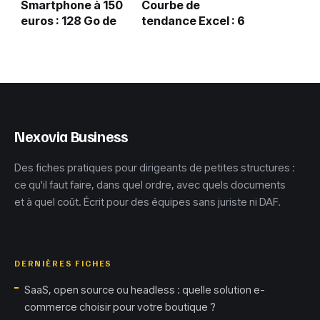
Smartphone à 150
Courbe de
euros : 128 Go de
tendance Excel : 6
stockage et 5000
modèles
mAh, le nouveau
mathématiques et
standard ?
le réflexe R² pour
fiabiliser vos
prévisions
Nexovia Business
Des fiches pratiques pour dirigeants de petites structures :
ce qu'il faut faire, dans quel ordre, avec quels documents
et à quel coût. Écrit pour des équipes sans juriste ni DAF.
DERNIÈRES FICHES
SaaS, open source ou headless : quelle solution e-
commerce choisir pour votre boutique ?