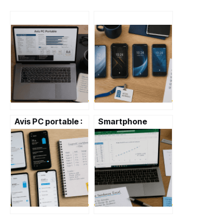
Avis PC portable :
Smartphone
16 Go de RAM et
professionnel : 3
dalle OLED, le duo
critères de
indispensable pour
sélection pour
éviter
sécuriser vos
l’obsolescence
données et
booster votre
productivité