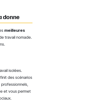
la donne
Les
meilleures
de travail nomade.
ns.
vail isolées.
init des scénarios
s professionnels,
lle et vous permet
ociaux.