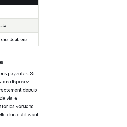
data
e des doublons
re
ions payantes. Si
 vous disposez
rectement depuis
de via le
ter les versions
lle d’un outil avant