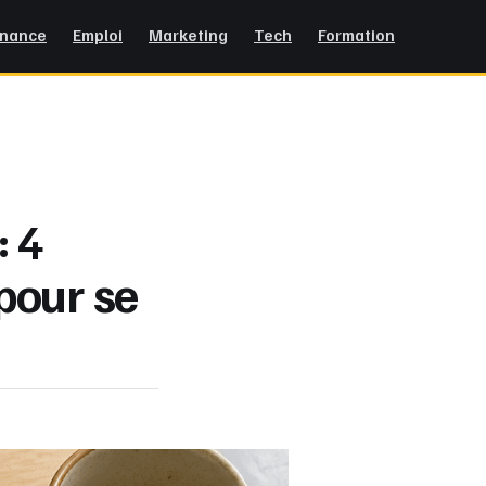
inance
Emploi
Marketing
Tech
Formation
: 4
 pour se