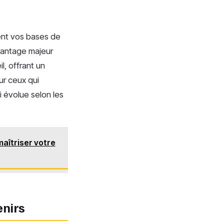
ment vos bases de
vantage majeur
l, offrant un
our ceux qui
i évolue selon les
maîtriser votre
enirs