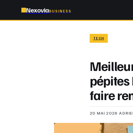
Nexovia
BUSINESS
TECH
Meilleur
pépites 
faire r
20 MAI 2026
·
ADRI