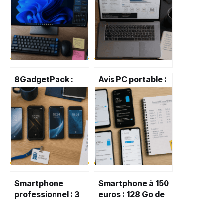
8GadgetPack :
Avis PC portable :
comment
16 Go de RAM et
restaurer vos
dalle OLED, le duo
gadgets sur
indispensable pour
Windows 10 et 11
éviter
sans
l’obsolescence
compromettre
votre sécurité ?
Smartphone
Smartphone à 150
professionnel : 3
euros : 128 Go de
critères de
stockage et 5000
sélection pour
mAh, le nouveau