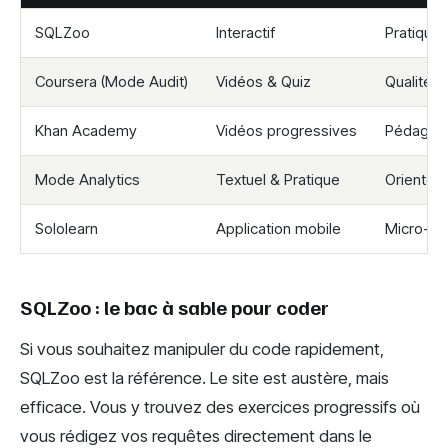
SQLZoo
Interactif
Pratique
Coursera (Mode Audit)
Vidéos & Quiz
Qualité u
Khan Academy
Vidéos progressives
Pédagogi
Mode Analytics
Textuel & Pratique
Orienté 
Sololearn
Application mobile
Micro-ap
SQLZoo : le bac à sable pour coder
Si vous souhaitez manipuler du code rapidement,
SQLZoo est la référence. Le site est austère, mais
efficace. Vous y trouvez des exercices progressifs où
vous rédigez vos requêtes directement dans le