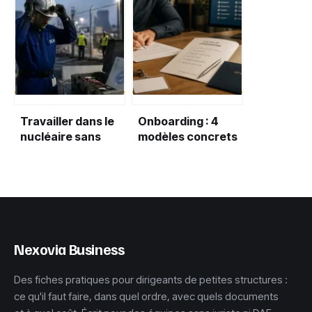
pour 1 euro investi,
relecteur : 3
le levier de
certifications clés
performance
et les pièges de
durable
l’autodidacte
Travailler dans le
Onboarding : 4
nucléaire sans
modèles concrets
diplôme : 3
pour réussir
habilitations clés
l’intégration de
pour débuter
vos talents
Nexovia Business
Des fiches pratiques pour dirigeants de petites structures :
ce qu'il faut faire, dans quel ordre, avec quels documents