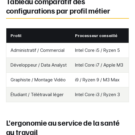
Tableau comparatif des
configurations par profil métier
Profil
Processeur conseillé
R
Administratif / Commercial
Intel Core i5 / Ryzen 5
8
Développeur / Data Analyst
Intel Core i7 / Apple M3
1
Graphiste / Montage Vidéo
i9 / Ryzen 9 / M3 Max
3
Étudiant / Télétravail léger
Intel Core i3 / Ryzen 3
8
L’ergonomie au service de la santé
au travail