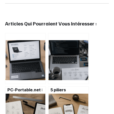
Articles Qui Pourraient Vous Intéresser :
PC-Portable.net :
5 piliers
4,9/5 de
technologiques
satisfaction, que
pour bâtir une
vaut réellement ce
stack DevOps
reconditionneur ?
performante et