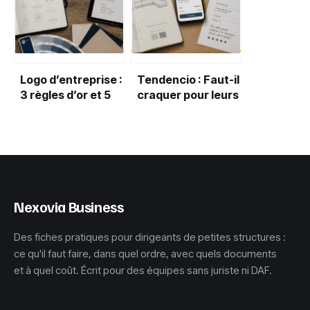
unifier vos équipes
Logo d’entreprise :
Tendencio : Faut-il
3 règles d’or et 5
craquer pour leurs
étapes pour une
meubles design à
identité visuelle
prix cassés ?
mémorable
Nexovia Business
Des fiches pratiques pour dirigeants de petites structures :
ce qu'il faut faire, dans quel ordre, avec quels documents
et à quel coût. Écrit pour des équipes sans juriste ni DAF.