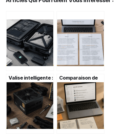
Valise intelligente :
Comparaison de
pourquoi votre
texte : 3
batterie peut vous
techniques pour
bloquer à
identifier chaque
l’embarquement
modification sans
erreur