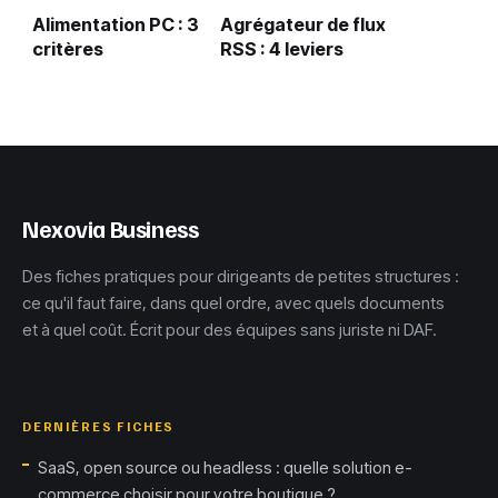
Alimentation PC : 3
Agrégateur de flux
critères
RSS : 4 leviers
techniques et la
pour reprendre le
règle des 20% pour
contrôle de votre
une configuration
veille
stable
Nexovia Business
Des fiches pratiques pour dirigeants de petites structures :
ce qu'il faut faire, dans quel ordre, avec quels documents
et à quel coût. Écrit pour des équipes sans juriste ni DAF.
DERNIÈRES FICHES
SaaS, open source ou headless : quelle solution e-
commerce choisir pour votre boutique ?