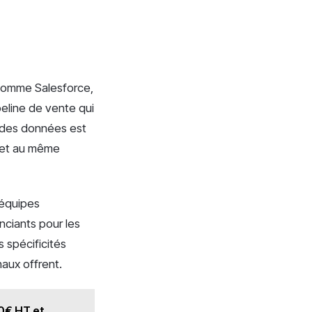
comme Salesforce,
peline de vente qui
n des données est
rojet au même
 équipes
nciants pour les
 spécificités
aux offrent.
50€ HT et