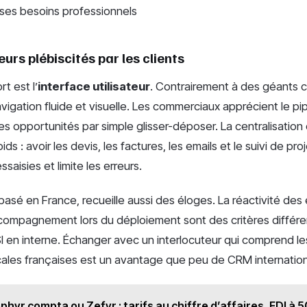
n ses besoins professionnels
urs plébiscités par les clients
rt est l’
interface utilisateur
. Contrairement à des géants 
avigation fluide et visuelle. Les commerciaux apprécient le pi
es opportunités par simple glisser-déposer. La centralisatio
s : avoir les devis, les factures, les emails et le suivi de p
ssaisies et limite les erreurs.
 basé en France, recueille aussi des éloges. La réactivité des
ccompagnement lors du déploiement sont des critères différe
I en interne. Échanger avec un interlocuteur qui comprend les
cales françaises est un avantage que peu de CRM internation
phyr compta ou Zefyr : tarifs au chiffre d’affaires, EDI à 