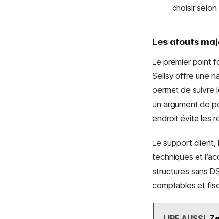
choisir selo
Les atouts maje
Le premier point fo
Sellsy offre une n
permet de suivre l
un argument de poid
endroit évite les re
Le support client,
techniques et l’a
structures sans DS
comptables et fis
LIRE AUSSI
Ze