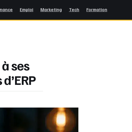
inance
Emploi
Marketing
Tech
Formation
 à ses
s d’ERP