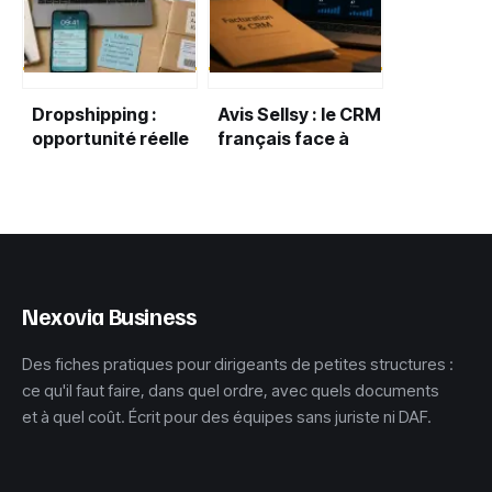
opérationnelles en
levier de
performance
durable ?
Dropshipping :
Avis Sellsy : le CRM
opportunité réelle
français face à
ou piège pour les
ses limites
débutants ?
tarifaires et ses
ambitions d’ERP
Nexovia Business
Des fiches pratiques pour dirigeants de petites structures :
ce qu'il faut faire, dans quel ordre, avec quels documents
et à quel coût. Écrit pour des équipes sans juriste ni DAF.